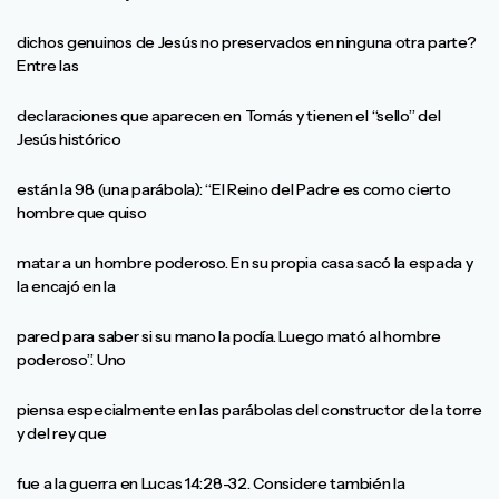
dichos genuinos de Jesús no preservados en ninguna otra parte?
Entre las
declaraciones que aparecen en Tomás y tienen el “sello” del
Jesús histórico
están la 98 (una parábola): “El Reino del Padre es como cierto
hombre que quiso
matar a un hombre poderoso. En su propia casa sacó la espada y
la encajó en la
pared para saber si su mano la podía. Luego mató al hombre
poderoso”. Uno
piensa especialmente en las parábolas del constructor de la torre
y del rey que
fue a la guerra en Lucas 14:28-32. Considere también la