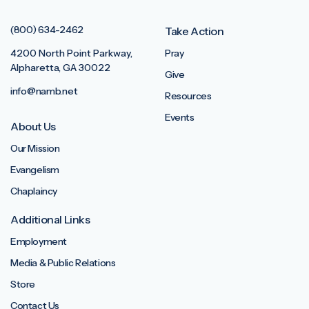
(800) 634-2462
Take Action
4200 North Point Parkway,
Pray
Alpharetta, GA 30022
Give
info@namb.net
Resources
Events
About Us
Our Mission
Evangelism
Chaplaincy
Additional Links
Employment
Media & Public Relations
Store
Contact Us