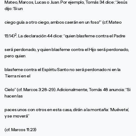
Mateo, Marcos, Lucas o Juan. Por ejemplo, Tomás 34 dice: “Jesús
dijo: ‘Si un
ciego guía a otro ciego, ambos caerán en un foso'” (cf. Mateo
2
15:14)
. La declaración 44 dice: “quien blasfeme contra el Padre
será perdonado, y quien blasfeme contra el Hijo será perdonado,
pero quien
blasfeme contra el Espíritu Santo no será perdonado ni en la
Tierra ni en el
Cielo” (cf. Marcos 3:28-29). Adicionalmente, Tomás 48 anuncia: “Si
hacen las
paces unos con otros en esta casa, dirán a la montaña: ‘Muévete’,
y se moverá”
(cf. Marcos 11:23)