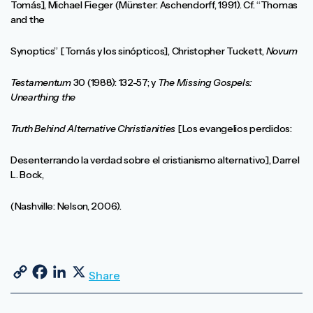
Tomás], Michael Fieger (Münster: Aschendorff, 1991). Cf. “Thomas
and the
Synoptics” [Tomás y los sinópticos], Christopher Tuckett,
Novum
Testamentum
30 (1988): 132-57; y
The Missing Gospels:
Unearthing the
Truth Behind Alternative Christianities
[Los evangelios perdidos:
Desenterrando la verdad sobre el cristianismo alternativo], Darrel
L. Bock,
(Nashville: Nelson, 2006).
Copy Link
Facebook
LinkedIn
X
Share