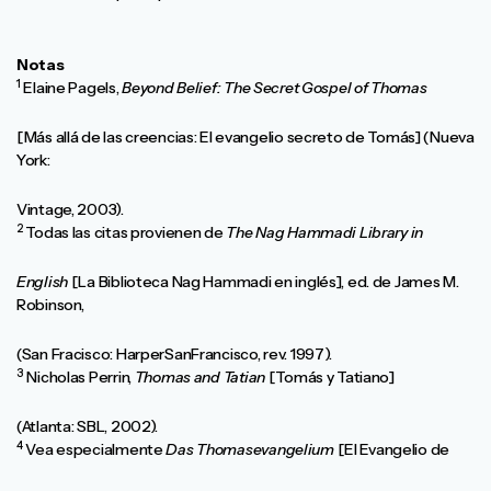
Notas
1
Elaine Pagels,
Beyond Belief: The Secret Gospel of Thomas
[Más allá de las creencias: El evangelio secreto de Tomás] (Nueva
York:
Vintage, 2003).
2
Todas las citas provienen de
The Nag Hammadi Library in
English
[La Biblioteca Nag Hammadi en inglés], ed. de James M.
Robinson,
(San Fracisco: HarperSanFrancisco, rev. 1997).
3
Nicholas Perrin,
Thomas and Tatian
[Tomás y Tatiano]
(Atlanta: SBL, 2002).
4
Vea especialmente
Das Thomasevangelium
[El Evangelio de