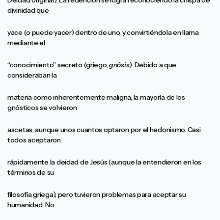
Deidad original). La redención se logra reconociendo la chispa de
divinidad que
yace (o puede yacer) dentro de uno, y convirtiéndola en llama
mediante el
“conocimiento” secreto (griego,
gnôsis
). Debido a que
consideraban la
materia como inherentemente maligna, la mayoría de los
gnósticos se volvieron
ascetas, aunque unos cuantos optaron por el hedonismo. Casi
todos aceptaron
rápidamente la deidad de Jesús (aunque la entendieron en los
términos de su
filosofía griega), pero tuvieron problemas para aceptar su
humanidad. No